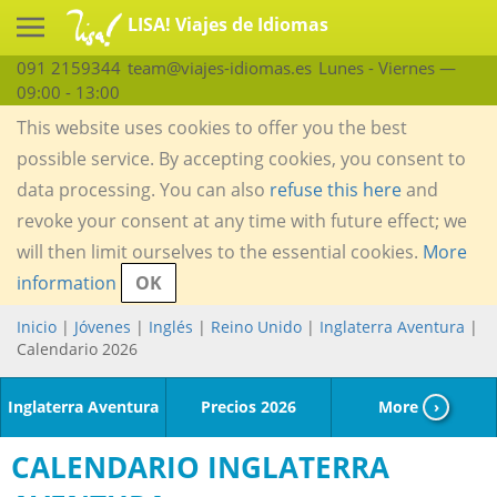
LISA! Viajes de Idiomas
091 2159344
team@viajes-idiomas.es
Lunes - Viernes —
09:00 - 13:00
This website uses cookies to offer you the best
possible service. By accepting cookies, you consent to
data processing. You can also
refuse this here
and
revoke your consent at any time with future effect; we
will then limit ourselves to the essential cookies.
More
information
OK
Inicio
|
Jóvenes
|
Inglés
|
Reino Unido
|
Inglaterra Aventura
|
Calendario 2026
Inglaterra Aventura
Precios 2026
More
›
CALENDARIO INGLATERRA