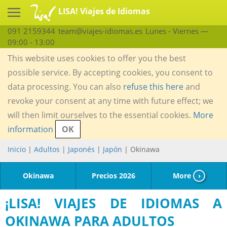
LISA! Viajes de Idiomas
091 2159344
team@viajes-idiomas.es
Lunes - Viernes —
09:00 - 13:00
This website uses cookies to offer you the best
possible service. By accepting cookies, you consent to
data processing. You can also
refuse this here
and
revoke your consent at any time with future effect; we
will then limit ourselves to the essential cookies.
More
information
OK
Inicio
|
Adultos
|
Japonés
|
Japón
| Okinawa
Okinawa
Precios 2026
More
›
¡LISA! VIAJES DE IDIOMAS A
OKINAWA PARA ADULTOS