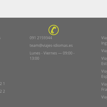
s
091 2159344
Via
Ing
team@viajes-idiomas.es
Via
Lunes - Viernes — 09:00 -
13:00
Via
Es
Via
Es
2 1
Via
Fra
2 2
Via