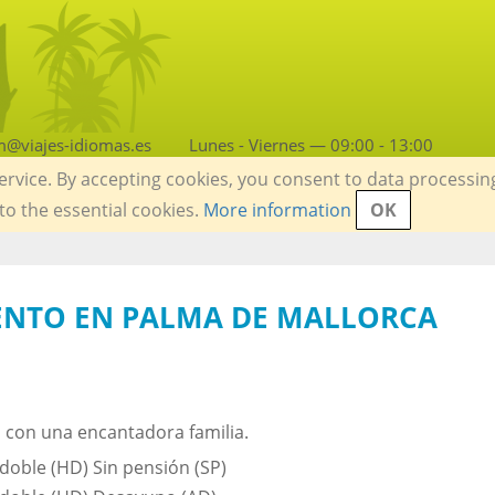
m@viajes-idiomas.es
Lunes - Viernes — 09:00 - 13:00
service. By accepting cookies, you consent to data processin
 to the essential cookies.
More information
OK
ENTO EN PALMA DE MALLORCA
s con una encantadora familia.
doble (HD) Sin pensión (SP)