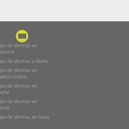
jes de idiomas en
laterra
jes de idiomas a Malta
jes de idiomas en
tados Unidos
jes de idiomas en
paña
jes de idiomas en
ncia
jes de idiomas en Italia