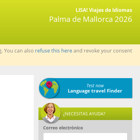
LISA! Viajes de Idiomas
Palma de Mallorca 2026
g. You can also
refuse this here
and revoke your consent
Test now
Language travel Finder
¿NECESITAS AYUDA?
Correo electrónico