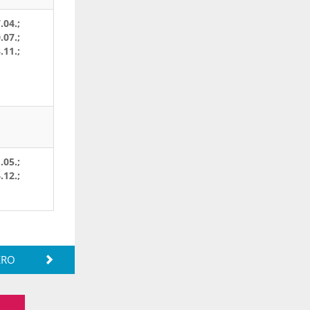
.04.;
.07.;
.11.;
.05.;
.12.;
ERO