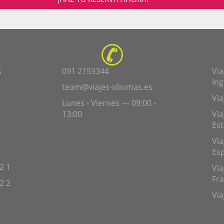
s
091 2159344
Via
Ing
team@viajes-idiomas.es
Via
Lunes - Viernes — 09:00 -
13:00
Via
Es
Via
Es
2 1
Via
Fra
2 2
Via