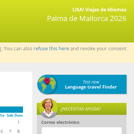
LISA! Viajes de Idiomas
Palma de Mallorca 2026
g. You can also
refuse this here
and revoke your consent
Test now
Language travel Finder
¿NECESITAS AYUDA?
o
Vie
Sáb
Dom
1
Correo electrónico
6
7
8