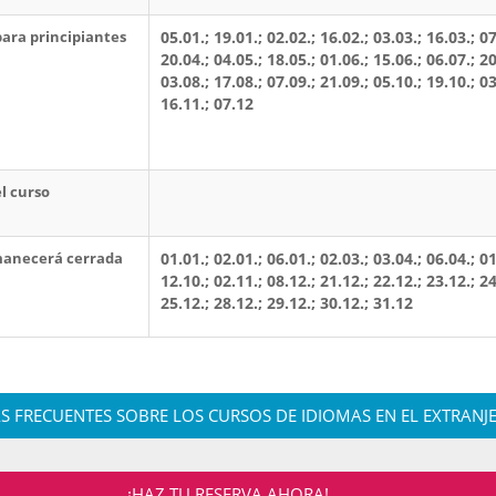
 para principiantes
05.01.; 19.01.; 02.02.; 16.02.; 03.03.; 16.03.; 07
20.04.; 04.05.; 18.05.; 01.06.; 15.06.; 06.07.; 20
03.08.; 17.08.; 07.09.; 21.09.; 05.10.; 19.10.; 03
16.11.; 07.12
el curso
manecerá cerrada
01.01.; 02.01.; 06.01.; 02.03.; 03.04.; 06.04.; 01
12.10.; 02.11.; 08.12.; 21.12.; 22.12.; 23.12.; 24
25.12.; 28.12.; 29.12.; 30.12.; 31.12
S FRECUENTES SOBRE LOS CURSOS DE IDIOMAS EN EL EXTRANJ
¡HAZ TU RESERVA AHORA!