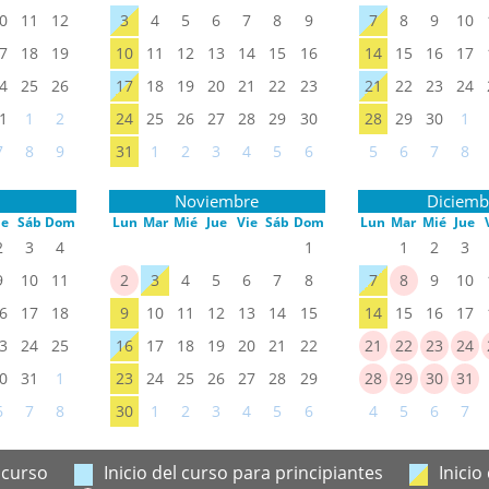
0
11
12
3
4
5
6
7
8
9
7
8
9
10
7
18
19
10
11
12
13
14
15
16
14
15
16
17
4
25
26
17
18
19
20
21
22
23
21
22
23
24
1
1
2
24
25
26
27
28
29
30
28
29
30
1
7
8
9
31
1
2
3
4
5
6
5
6
7
8
Noviembre
Diciemb
ie
Sáb
Dom
Lun
Mar
Mié
Jue
Vie
Sáb
Dom
Lun
Mar
Mié
Jue
2
3
4
1
1
2
3
9
10
11
2
3
4
5
6
7
8
7
8
9
10
6
17
18
9
10
11
12
13
14
15
14
15
16
17
3
24
25
16
17
18
19
20
21
22
21
22
23
24
0
31
1
23
24
25
26
27
28
29
28
29
30
31
6
7
8
30
1
2
3
4
5
6
4
5
6
7
l curso
Inicio del curso para principiantes
Inicio