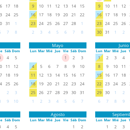
6
17
18
9
10
11
12
13
14
15
9
10
11
12
3
24
25
16
17
18
19
20
21
22
16
17
18
19
0
31
1
23
24
25
26
27
28
1
23
24
25
26
6
7
8
2
3
4
5
6
7
8
30
31
1
2
Mayo
Junio
ie
Sáb
Dom
Lun
Mar
Mié
Jue
Vie
Sáb
Dom
Lun
Mar
Mié
Jue
3
4
5
1
2
3
1
2
3
4
0
11
12
4
5
6
7
8
9
10
8
9
10
11
7
18
19
11
12
13
14
15
16
17
15
16
17
18
4
25
26
18
19
20
21
22
23
24
22
23
24
25
1
2
3
25
26
27
28
29
30
31
29
30
1
2
8
9
10
1
2
3
4
5
6
7
6
7
8
9
Agosto
Septiem
ie
Sáb
Dom
Lun
Mar
Mié
Jue
Vie
Sáb
Dom
Lun
Mar
Mié
Jue
3
4
5
1
2
1
2
3