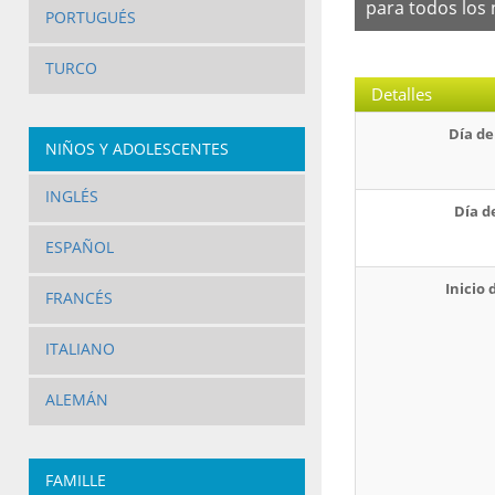
para todos los 
PORTUGUÉS
TURCO
Detalles
Día de
NIÑOS Y ADOLESCENTES
INGLÉS
Día d
ESPAÑOL
Inicio 
FRANCÉS
ITALIANO
ALEMÁN
FAMILLE