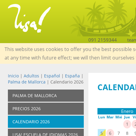
091 2159344
tea
This website uses cookies to offer you the best possible 
at any time with future effect; we will then limit ourselves
Inicio
|
Adultos
|
Español
|
España
|
Palma de Mallorca
| Calendario 2026
CALENDA
PALMA DE MALLORCA
PRECIOS 2026
Enero
Lun
Mar
Mié
Jue
V
CALENDARIO 2026
1
5
6
7
8
LISA! ESCUELA DE IDIOMAS 2026