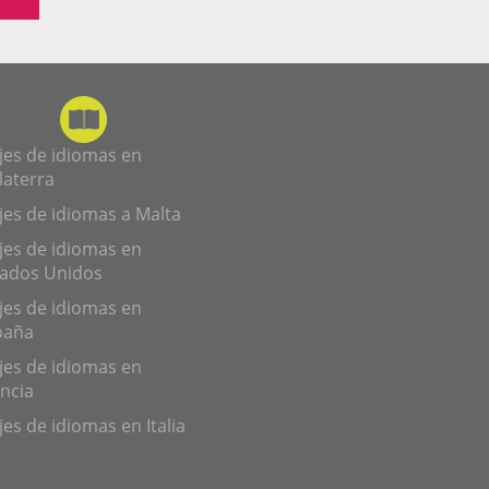
jes de idiomas en
laterra
jes de idiomas a Malta
jes de idiomas en
tados Unidos
jes de idiomas en
paña
jes de idiomas en
ncia
jes de idiomas en Italia