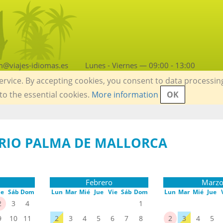
m@viajes-idiomas.es
Lunes - Viernes — 09:00 - 13:00
service. By accepting cookies, you consent to data processin
 to the essential cookies.
More information
OK
RIO PALMA DE MALLORCA
Febrero
Marz
ie
Sáb
Dom
Lun
Mar
Mié
Jue
Vie
Sáb
Dom
Lun
Mar
Mié
Jue
2
3
4
1
9
10
11
2
3
4
5
6
7
8
2
3
4
5