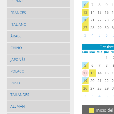
ESPAÑOL
6
7
8
9
1
13
14
15
16
1
FRANCÉS
20
21
22
23
2
ITALIANO
27
28
29
30
3
3
4
5
6
ÁRABE
Octubre
CHINO
Lun
Mar
Mié
Jue
V
1
JAPONÉS
5
6
7
8
POLACO
12
13
14
15
1
19
20
21
22
2
RUSO
26
27
28
29
3
TAILANDÉS
2
3
4
5
ALEMÁN
Inicio de