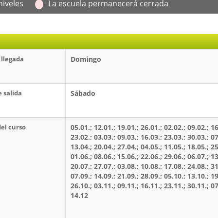
niveles
La escuela permanecerá cerrada
 llegada
Domingo
e salida
Sábado
del curso
05.01.; 12.01.; 19.01.; 26.01.; 02.02.; 09.02.; 16
23.02.; 03.03.; 09.03.; 16.03.; 23.03.; 30.03.; 07
13.04.; 20.04.; 27.04.; 04.05.; 11.05.; 18.05.; 25
01.06.; 08.06.; 15.06.; 22.06.; 29.06.; 06.07.; 13
20.07.; 27.07.; 03.08.; 10.08.; 17.08.; 24.08.; 31
07.09.; 14.09.; 21.09.; 28.09.; 05.10.; 13.10.; 19
26.10.; 03.11.; 09.11.; 16.11.; 23.11.; 30.11.; 07
14.12