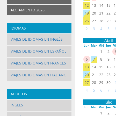
12
13
14
15
1
ALOJAMIENTO 2026
19
20
21
22
2
26
27
28
29
3
IDIOMAS
2
3
4
5
VIAJES DE IDIOMAS EN INGLÉS
Abril
Lun
Mar
Mié
Jue
V
VIAJES DE IDIOMAS EN ESPAÑOL
1
2
6
7
8
9
1
VIAJES DE IDIOMAS EN FRANCÉS
13
14
15
16
1
20
21
22
23
2
VIAJES DE IDIOMAS EN ITALIANO
27
28
29
30
4
5
6
7
ADULTOS
Julio
INGLÉS
Lun
Mar
Mié
Jue
V
1
2