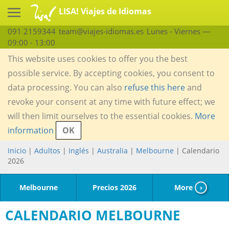
LISA! Viajes de Idiomas
091 2159344
team@viajes-idiomas.es
Lunes - Viernes —
09:00 - 13:00
This website uses cookies to offer you the best
possible service. By accepting cookies, you consent to
data processing. You can also
refuse this here
and
revoke your consent at any time with future effect; we
will then limit ourselves to the essential cookies.
More
information
OK
Inicio
|
Adultos
|
Inglés
|
Australia
|
Melbourne
| Calendario
2026
Melbourne
Precios 2026
More
›
CALENDARIO MELBOURNE