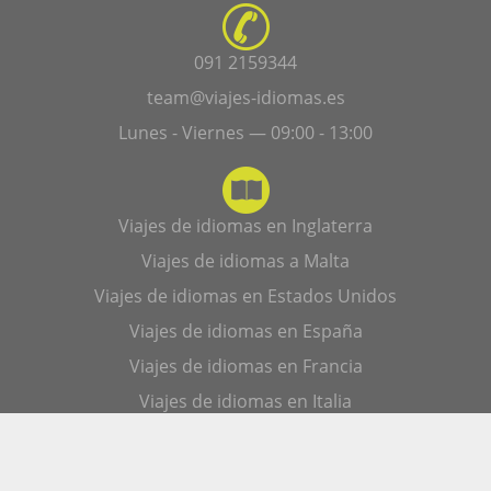
091 2159344
team@viajes-idiomas.es
Lunes - Viernes — 09:00 - 13:00
Viajes de idiomas en Inglaterra
Viajes de idiomas a Malta
Viajes de idiomas en Estados Unidos
Viajes de idiomas en España
Viajes de idiomas en Francia
Viajes de idiomas en Italia